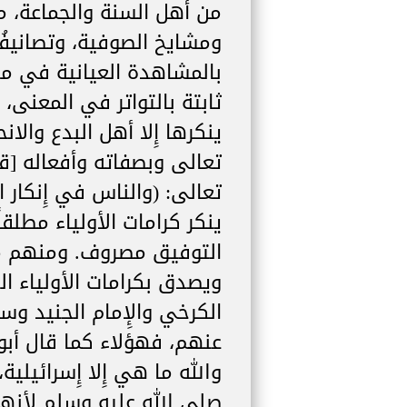
من أهل السنة والجماعة، من
ومشايخ الصوفية، وتصانيفُ
بالمشاهدة العيانية في مخ
ثابتة بالتواتر في المعنى، و
ينكرها إِلا أهل البدع والا
تعالى وبصفاته وأفعاله [قا
تعالى: (والناس في إِنكار
ينكر كرامات الأولياء مطل
التوفيق مصروف. ومنهم من
ويصدق بكرامات الأولياء ا
الكرخي والإِمام الجنيد 
عنهم، فهؤلاء كما قال أبو
والله ما هي إِلا إِسرائيل
صلى الله عليه وسلم لأنه