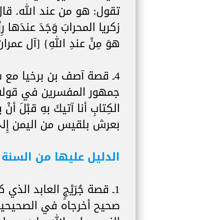
تقول: هو من عند الله. قال ا
زكريا المحرابَ وَجَدَ عندَها رِ
هوَ مِنْ عندِ اللهِ} [آل عمران: 37
4ـ قصة آصف بن برخيا مع 
جمهور المفسرين في قوله تعال
بعرش بلقيس من اليمن إِل
الدليل عليها من السنة 
1ـ قصة جُرَيْجٍ العابد ا
صحيح أخرجاه في الصحيحين