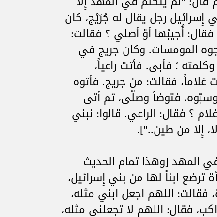
قال: "لم يتكلم في المهد إِلا
ِسرائيل رجل يقال له جُرَيْج، كان
قال: أُجيبُها أوْ أصلي ؟ فقالت:
وجوه المومسات. وكان جريج في
لمته ؛ فأبى. فأتت راعياً،
غلاماً، فقالت: من جريج. فأتوه
سبّوه، فتوضأ وصلّى، ثم أتى
غلام ؟ فقال: الراعي. قالوا: نبني
إِلا من طين.."].
 في المهد [وهذا تمام الحديث
أة ترضع ابناً لها من بني إِسرائيل،
 فقالت: اللهم اجعل ابني مثله،
كب، فقال: اللهم لا تجعلني مثله،