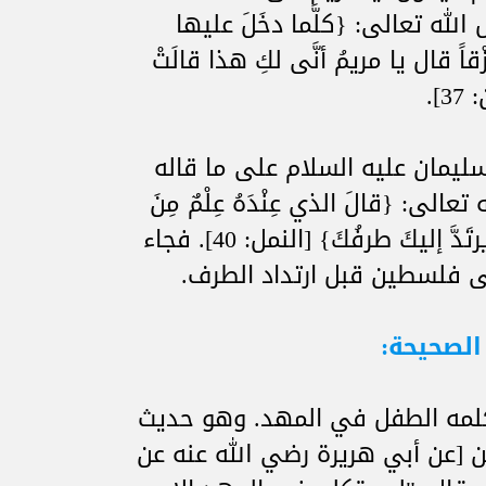
لله تعالى: {كلَّما دخَلَ عليها
زْقاً قال يا مريمُ أنَّى لكِ هذا قالَتْ
].
سليمان عليه السلام على ما قاله
ى: {قالَ الذي عِنْدَهُ عِلْمٌ مِنَ
الكِتابِ أنا آتيكَ بهِ قبْلَ أنْ يرتَدَّ إليكَ طرفُكَ} [النمل: 40]. فجاء
ى فلسطين قبل ارتداد الطرف.
الصحيحة:
لذي كلمه الطفل في المهد. وهو حديث
 [عن أبي هريرة رضي الله عنه عن