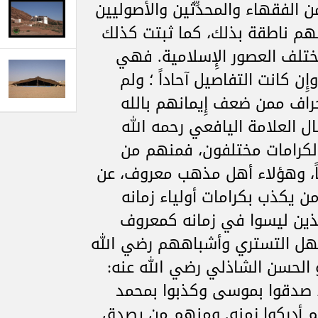
 الفقهاء والمحدِّثين والأصوليين
هم ناطقة بذلك، كما ثبتت كذلك
تلف العصور الإِسلامية. فهي
إِن كانت التفاصيل آحاداً ؛ ولم
نحراف ممن ضعف إِيمانهم بالله
ل العلامة اليافعي رحمه الله
 الكرامات مختلفون، فمنهم من
قاً، وهؤلاء أهل مذهب معروف، عن
 يكذب بكرامات أولياء زمانه
لذين ليسوا في زمانه كمعروف
وسهل التستري وأشباههم رضي الله
 الحسن الشاذلي رضي الله عنه:
ية، صدقوا بموسى وكذبوا بمحمد
م أدركوا زمنه. ومنهم من يصدق