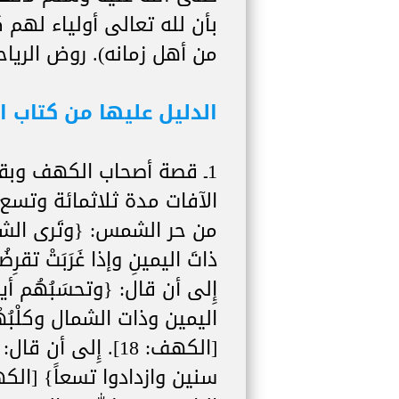
بأن لله تعالى أولياء لهم ك
من أهل زمانه). روض الرياحين
الدليل عليها من كتاب ال
1ـ قصة أصحاب الكهف وبق
الآفات مدة ثلاثمائة وتسع
من حر الشمس: {وتَرى الشمسَ 
إِلى أن قال: {وتحسَبُهُم أيقاظ
اليمين وذات الشمال وكلْبُهُ
[الكهف: 18]. إِلى أن