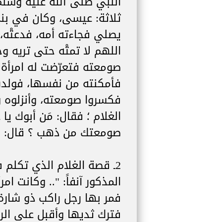
النبي صلى الله عليه وسلم 
ثلاثة: عيسى، وكان في بني إ
يصلي فجاءته أمه، فدعتْه، ف
اللهم لا تمتْه حتى تريه 
صومعته فتعرّضت له امرأة وك
فأمكنته من نفسها، فولدت 
فكسروا صومعته، وأنزلوه و
الغلام ؛ فقال: مَن أبوك يا 
صومعتك من ذهب ؟ قال: لا، 
2ـ قصة الغلام الذي تكلم
المذكور آنفاً: ".. وكانت امر
فمر بها رجل راكب ذو شارة،
فترك ثديها وأقبل على الرا