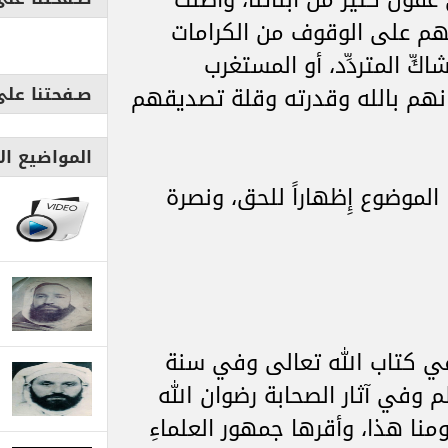
ول كثير من أبنائنا، وأضلَّت
تهم على الوقوف من الكرامات
كِّ المتردِّد، أو المستغرب
صـفحتنا عل
نهم بالله وقدرته وقلة تصديقهم
المواضيع الا
ا الموضوع إِظهاراً للحق، ونصرة
 في كتاب الله تعالى وفي سنة
 وفي آثار الصحابة رضوان الله
منا هذا، وأقرها جمهور العلماءِ