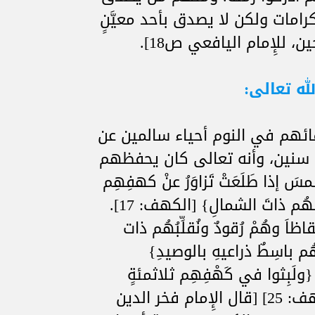
رامات ولكن لا يصدق بأحد معيَّنٍ
، للإِمام اليافعي ص18].
له تعالى:
ائهم في النوم أحياء سالمين عن
 سنين، وأنه تعالى كان يحفظهم
إذا طَلَعَتْ تَزاوَرُ عنْ كهفِهِم
ذاتَ اليمينِ وإذا غَرَبَتْ تقرِضُهُم ذاتَ الشمالِ} [الكهف: 17].
اَ وهُمْ رُقودٌ ونُقلِّبُهُم ذات
م باسِطٌ ذراعيهِ بالوصيدِ}
 قال: {ولَبِثوا في كَهْفِهِم ثلاثمئةٍ
سنين وازدادوا تسعاً} [الكهف: 25] [قال الإِمام فخر الدين