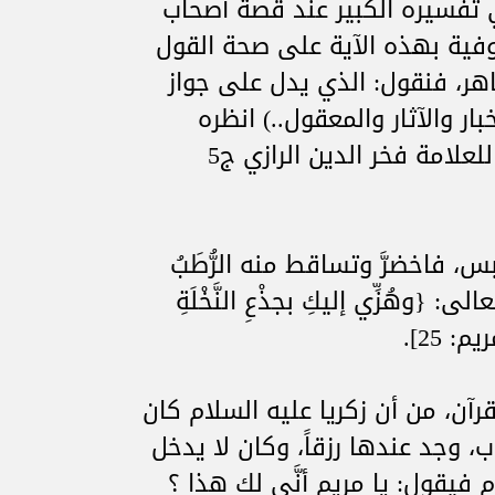
ي تفسيره الكبير عند قصة أصحاب
وفية بهذه الآية على صحة القول
هر، فنقول: الذي يدل على جواز
بار والآثار والمعقول..) انظره
مفصلاً في التفسير الكبير للعلامة فخر الدين الرازي ج5
يابس، فاخضرَّ وتساقط منه الرُّطَبُ
 {وهُزِّي إليكِ بجذْعِ النَّخْلَةِ
: 25].
قرآن، من أن زكريا عليه السلام كان
، وجد عندها رزقاً، وكان لا يدخل
 فيقول: يا مريم أنَّى لك هذا ؟