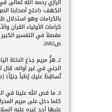
الرازي رحمه الله تعالى ف
الكهف: (احتج أصحابنا الص
بالكرامات وهو استدلال ظا
كرامات الأولياء القرآن والأخ
ص682].
2ـ هزُّ مريم جذعَ النخلة ال
الجني في غير أوانه، قال تعالى:
تُساقِطْ عليكِ رُطَباً جنيّاً} [مريم
3ـ ما قص الله علينا في ال
كلما دخل على مريم المحراب
عليها أحد غيره عليه السلام