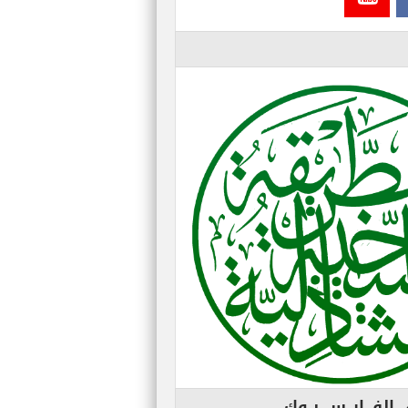
الفـــايــس بــوك