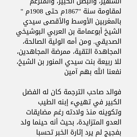
الشهير، والبطل الكبير، والمتزعم
لمقاومة سنة "1867م حتى 1908م "
بالمغربين الأوسط والأقصى سيدي
الشيخ أبوعمامة بن العربي البوشيخي
الصديقي. ومن أمه الولية الصالحة،
المجاهدة التقية، ممرضة المجاهدين،
للا ربيعة بنت سيدي المنور بن الشيخ،
نفعنا الله بهم آمين
فوالد صاحب الترجمة كان له الفضل
الكبير في تهييء إبنه الطيب
وتكوينه منذ ولادته رغم مضايقات
العدو المتزايدة، بحيث أنه حينما ولد
بفجيج لم يرد إثارة الخبر تحسبا