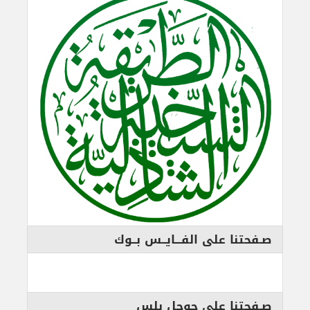
صـفحتنا على الفـــايــس بــوك
صـفحتنا على جوجل بلس