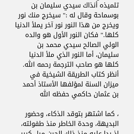
تلميذه أنذاك سيدي سليمان بن
بوسماحة وقال له :" سيخرج منك نور
ويخرج من هذا النور نور آخر يملأ الدنيا
كلها." فكان النور الأول هو والده
الولي الصالح سيدي محمد بن
سليمان، أما النور الذي ملأ الدنيا
كلها هو صاحب الترجمة رحمه الله.
أنظر كتاب الطريقة الشيخية في
ميزان السنة لمؤلفها الأستاذ أحمد
بن عثمان حاكمي حفظه الله
، كما اشتهر بتوقد الذكاء، وحضور
البديهة، وحدة الخاطر منذ طفولته،
إذ بدا عليه منذ ذلك الحين ميل كبير