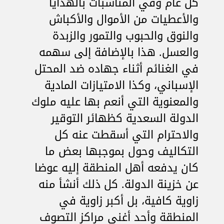
كل عام وفي المناسبات بالهدايا
والأعطيات من الأموال والأكباش
والنوق والحبوب والتمور والزبدة
والعسل. هذا بالإضافة إلى سهمه
في الغنائم أثناء جهاده ضد المحتل
الإسباني، وكذا الامتيازات المادية
والمعنوية التي أنعم بها عليه ملوك
الدولة السعدية كظهائر التوقير
والاحترام التي أسقطت عنه كل
التكاليف وحول بموجبها بعض ما
كان يدفعه أهل المنطقة إليه عوضا
عن خزينة الدولة. كل ذلك أنشأ منه
زاوية كافية، بل أكبر زاوية في
المنطقة وأحد أغنى مراكز التصوف