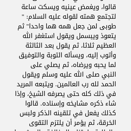
قالوا، ويغمض عينيه ويسكت ساعة
لتجتمع همته لقوله عليه السلام: "
طوبى لمن جعل همه هما واحدا" ثم
يتعوذ ويبسمل ويقول استغفر الله
العظيم ثلاثا، ثم يقول بعد الثالثة
وأتوب إليه، ويسأله التوبة والتوفيق
لما يحبه ويرضاه، ثم يصلي على
النبي صلى الله عليه وسلم ويقول
الحمد لله رب العالمين. ويتبعه المريد
في ذلك كله حتى يصرفه الشيخ، وإذا
شاء ذكره مشايخه وإسناده. قالوا
كذلك يفعل في تلقينه الذكر ولبس
الخرقة، ثم يؤمر أن يلتزم التقوى