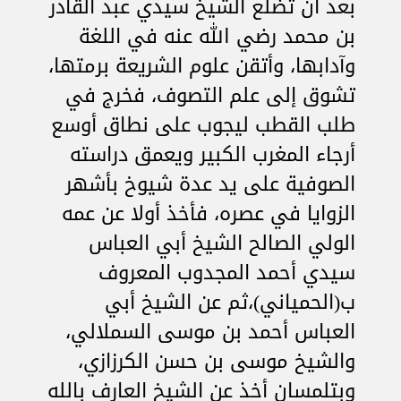
بعد أن تضلع الشيخ سيدي عبد القادر
بن محمد رضي الله عنه في اللغة
وآدابها، وأتقن علوم الشريعة برمتها،
تشوق إلى علم التصوف، فخرج في
طلب القطب ليجوب على نطاق أوسع
أرجاء المغرب الكبير ويعمق دراسته
الصوفية على يد عدة شيوخ بأشهر
الزوايا في عصره، فأخذ أولا عن عمه
الولي الصالح الشيخ أبي العباس
سيدي أحمد المجدوب المعروف
ب(الحمياني)،ثم عن الشيخ أبي
العباس أحمد بن موسى السملالي،
والشيخ موسى بن حسن الكرزازي،
وبتلمسان أخذ عن الشيخ العارف بالله