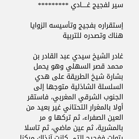
سير لفجيج غــــادي *********
إستقراره بفجيج وتأسيسه الزوايا
هناك وتصدره للتربية
غادر الشيخ سيدي عبد القادر بن
محمد قصر السهلي وهو يحمل
بشارة شيخ الطريقة على هدي
السلسلة الشاذلية متوجها إلى
الجنوب الشرقي المغربي، فاستقر
أولا بالمغرار التحتاني غير بعيد من
العين الصفراء، ثم تركها و مر
بالمشرية، ثم عين ماضي، ثم تاسلا
بتوات ففجيج التي كانت آنذاك مركزا