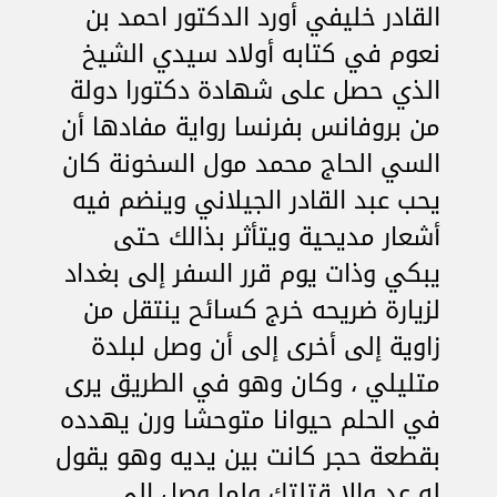
القادر خليفي أورد الدكتور احمد بن
نعوم في كتابه أولاد سيدي الشيخ
الذي حصل على شهادة دكتورا دولة
من بروفانس بفرنسا رواية مفادها أن
السي الحاج محمد مول السخونة كان
يحب عبد القادر الجيلاني وينضم فيه
أشعار مديحية ويتأثر بذالك حتى
يبكي وذات يوم قرر السفر إلى بغداد
لزيارة ضريحه خرج كسائح ينتقل من
زاوية إلى أخرى إلى أن وصل لبلدة
متليلي ، وكان وهو في الطريق يرى
في الحلم حيوانا متوحشا ورن يهدده
بقطعة حجر كانت بين يديه وهو يقول
له عد وإلا قتلتك ولما وصل إلى