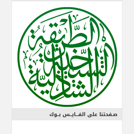
صـفحتنا على الفـــايــس بــوك