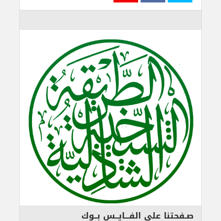
صـفحتنا على الفـــايــس بــوك