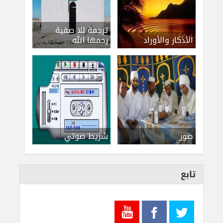
ترجمة للا صفية
الأذكار والأوراد
رحمها الله
صور
شريط صوتي
تابع